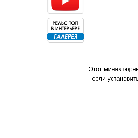
Этот миниатюрны
если установит